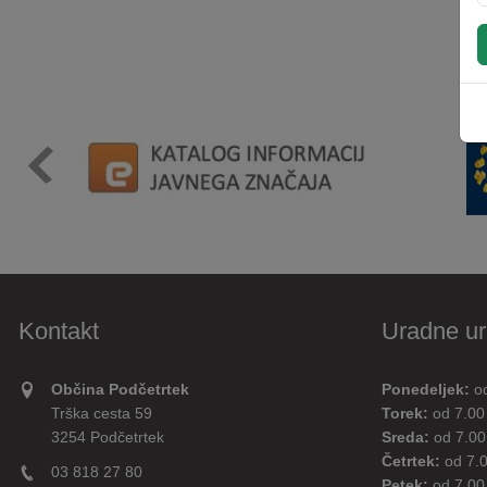
Kontakt
Uradne ur
Občina Podčetrtek
Ponedeljek:
o
Trška cesta 59
Torek:
od 7.00
3254 Podčetrtek
Sreda:
od 7.00
Četrtek:
od 7.
03 818 27 80
Petek:
od 7.00