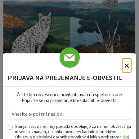
×
PRIJAVA NA PREJEMANJE E-OBVESTIL
Pivška pokrajina skozi leto: Življenje med
Želite biti obveščeni o novih objavah na spletni strani?
presihajočimi jezeri in velikimi zvermi
Prijavite se na prejemanje brezplačnih e-obvestil.
09. 08. 2026
Šentjur
Strinjam se, da se moji podatki obdelujejo za namen obveščanja
in sem seznanjen, da lahko privolitev kadarkoli prekličem.
Obvestilo o obdelavi osebnih podatkov si lahko preberete
tukaj
.