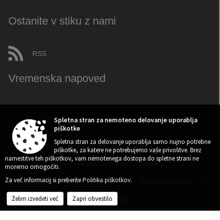
Ostanite v stiku z nami
RSS
Vremenska napoved
Spletna stran za nemoteno delovanje uporablja
Zasnova, izvedba in vzdrževanje: Sigmateh d.o.o.
piškotke
Spletna stran za delovanje uporablja samo nujno potrebne
Splošni pogoji spletne strani
|
piškotke, za katere ne potrebujemo vaše privolitve. Brez
namestitve teh piškotkov, vam nemotenega dostopa do spletne strani ne
Center za varstvo osebnih podatkov
|
moremo omogočiti.
Za več informacij si preberite
Politika piškotkov
.
Izjava o dostopnosti (ZDSMA)
|
Politika piškotkov
|
Želim izvedeti več
Zapri obvestilo
Kazalo strani