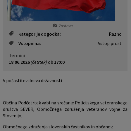
Krajevne skupnosti
Predpisi in odloki
Naselja v občini
Občinski časopis
Zastava
Kategorije dogodka:
Razno
Organigram
Proračun občine
Vstopnina:
Vstop prost
Varstvo osebnih podatkov
Lokalne volitve
Termini
18.06.2026
(četrtek)
ob
17:00
Temeljni akti občine
V počastitev dneva državnosti
Strateški dokumenti
Katalog informacij javnega značaja
Občina Podčetrtek vabi na srečanje Policijskega veteranskega
društva SEVER, Območnega združenja veteranov vojne za
Slovenijo,
Območnega združenja slovenskih častnikov in občanov,