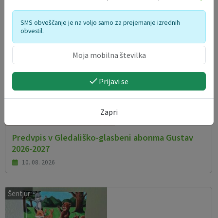
SMS obveščanje je na voljo samo za prejemanje izrednih
obvestil.
Prijavi se
Zapri
Predvpis v Gledališko-glasbeni abonma Gustav
2026-2027
10. 08. 2026
Šentjur