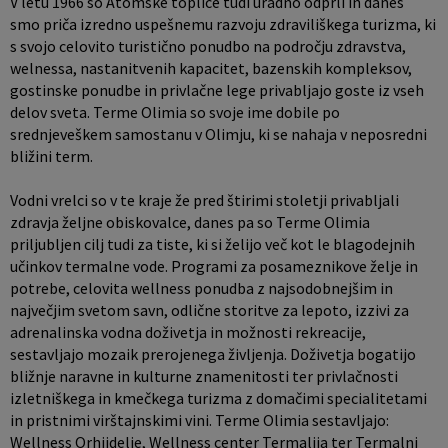
V letu 1966 so Atomske toplice tudi uradno odprli in danes
smo priča izredno uspešnemu razvoju zdraviliškega turizma, ki
s svojo celovito turistično ponudbo na področju zdravstva,
welnessa, nastanitvenih kapacitet, bazenskih kompleksov,
gostinske ponudbe in privlačne lege privabljajo goste iz vseh
delov sveta. Terme Olimia so svoje ime dobile po
srednjeveškem samostanu v Olimju, ki se nahaja v neposredni
bližini term.
Vodni vrelci so v te kraje že pred štirimi stoletji privabljali
zdravja željne obiskovalce, danes pa so Terme Olimia
priljubljen cilj tudi za tiste, ki si želijo več kot le blagodejnih
učinkov termalne vode. Programi za posameznikove želje in
potrebe, celovita wellness ponudba z najsodobnejšim in
največjim svetom savn, odlične storitve za lepoto, izzivi za
adrenalinska vodna doživetja in možnosti rekreacije,
sestavljajo mozaik prerojenega življenja. Doživetja bogatijo
bližnje naravne in kulturne znamenitosti ter privlačnosti
izletniškega in kmečkega turizma z domačimi specialitetami
in pristnimi virštajnskimi vini. Terme Olimia sestavljajo:
Wellness Orhiidelie, Wellness center Termalija ter Termalni