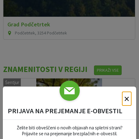
Grad Podčetrtek
Podčetrtek, 3254 Podčetrtek
ZNAMENITOSTI V REGIJI
PRIKAŽI VSE
Šentjur
×
PRIJAVA NA PREJEMANJE E-OBVESTIL
Želite biti obveščeni o novih objavah na spletni strani?
Prijavite se na prejemanje brezplačnih e-obvestil.