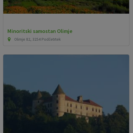
Minoritski samostan Olimje
Olimje 82, 3254 Podčetrtek