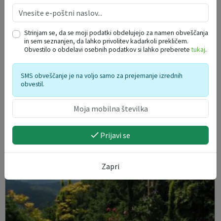
Strinjam se, da se moji podatki obdelujejo za namen obveščanja
in sem seznanjen, da lahko privolitev kadarkoli prekličem.
Obvestilo o obdelavi osebnih podatkov si lahko preberete
tukaj
.
Mrazov skorš
SMS obveščanje je na voljo samo za prejemanje izrednih
obvestil.
, 3230 Šentjur
Šentjur
Prijavi se
Zapri