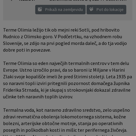
Krajevne skupnosti
Predpisi in odloki
Prikaži na zemljevidu
Pot do lokacije
Naselja v občini
Občinski časopis
Terme Olimia ležijo tik ob mejni reki Sotli, pod hribovito
Rudnico z Olimsko goro. V Podčetrtku, na vzhodnem robu
Organigram
Proračun občine
Slovenije, se zdijo na prvi pogled morda daleč, a do tja vodijo
dobre poti in povezave.
Varstvo osebnih podatkov
Lokalne volitve
Terme Olimia so eden največjih termalnih centrov v tem delu
Temeljni akti občine
Evrope. Ustno izročilo pravi, da so baroni iz Miljane v Harini
Zlaki svoje kopališče imeli že pred štirimi stoletji. Leta 1935 pa
so naravni topli izviri pritegnili pozornost domačega župnika
Strateški dokumenti
Friderika Strnada, ki je skupaj s strokovnjaki dokazal zdravilne
učinke teh naravnih toplih izvirov.
Katalog informacij javnega značaja
Termalna voda, kot naravno zdravilno sredstvo, zelo uspešno
zdravi revmatična obolenja lokomotornega sistema, kožne
bolezni, arterijske obtočne motnje, stanja po operativnih
posegih in poškodbah kosti in mišic ter perifernega živčevja.