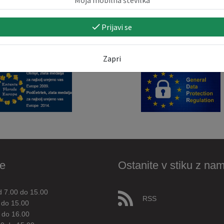
Prijavi se
Zapri
e
Ostanite v stiku z nam
d 7.00 do 15.00
RSS
 do 15.00
 do 16.00