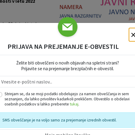
nosti v letu 2022
roku 30 dni od izteka
vi Komisija Odbora za
ik občinske uprave, o
Vzorčna fotog
dbe.
PRIJAVA NA PREJEMANJE E-OBVESTIL
7 86, ga. Simona Šelekar).
Želite biti obveščeni o novih objavah na spletni strani?
Prijavite se na prejemanje brezplačnih e-obvestil.
Strinjam se, da se moji podatki obdelujejo za namen obveščanja in sem
seznanjen, da lahko privolitev kadarkoli prekličem. Obvestilo o obdelavi
osebnih podatkov si lahko preberete
tukaj
.
SMS obveščanje je na voljo samo za prejemanje izrednih obvestil.