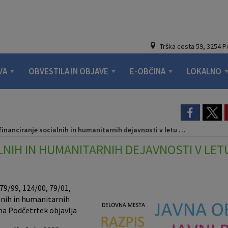
Trška cesta 59, 3254 
VA
OBVESTILA IN OBJAVE
E-OBČINA
LOKALNO
inanciranje socialnih in humanitarnih dejavnosti v letu 2022
LNIH IN HUMANITARNIH DEJAVNOSTI V LET
 79/99, 124/00, 79/01,
alnih in humanitarnih
ina Podčetrtek objavlja