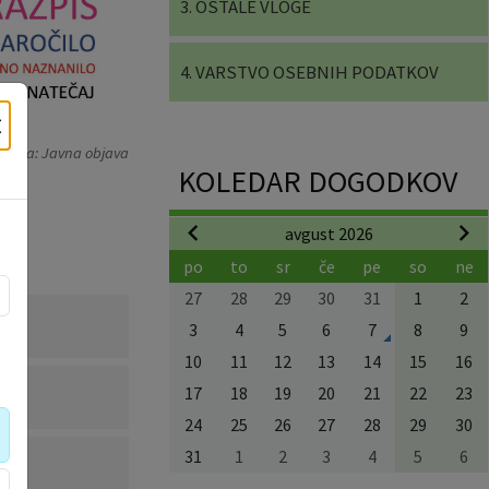
3. OSTALE VLOGE
4. VARSTVO OSEBNIH PODATKOV
×
rafija: Javna objava
KOLEDAR DOGODKOV
avgust 2026
po
to
sr
če
pe
so
ne
27
28
29
30
31
1
2
3
4
5
6
7
8
9
10
11
12
13
14
15
16
17
18
19
20
21
22
23
24
25
26
27
28
29
30
31
1
2
3
4
5
6